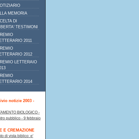
OTIZIARIO
LLA MEMORIA
CELTA DI
IBERTA':TESTIMONI
REMIO
ETTERARIO 2011
REMIO
ETTERARIO 2012
REMIO LETTERAIO
013
REMIO
ETTERARIO 2014
ivio notizie 2003 -
TAMENTO BIOLOGICO -
tro pubblico - 9 febbraio
E E CREMAZIONE
to di vista biblico: e'