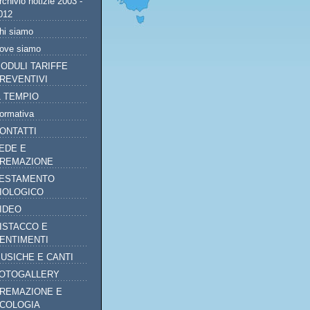
rchivio notizie 2003 -
012
hi siamo
ove siamo
ODULI TARIFFE
REVENTIVI
L TEMPIO
ormativa
ONTATTI
EDE E
REMAZIONE
ESTAMENTO
IOLOGICO
IDEO
ISTACCO E
ENTIMENTI
USICHE E CANTI
OTOGALLERY
REMAZIONE E
COLOGIA