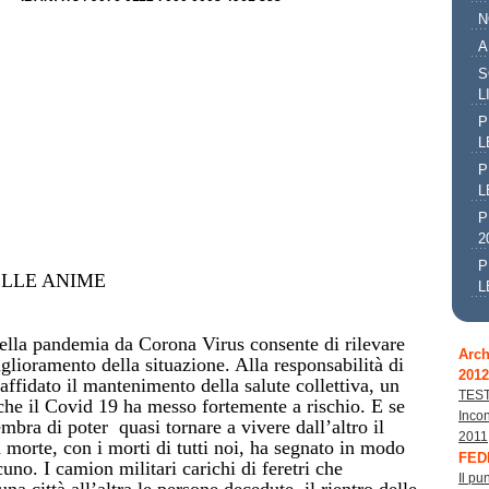
N
A
S
L
P
L
P
L
P
2
P
ELLE ANIME
L
ella pandemia da Corona Virus consente di rilevare
Arch
lioramento della situazione. Alla responsabilità di
2012
affidato il mantenimento della salute collettiva, un
TES
che il Covid 19 ha messo fortemente a rischio. E se
Incon
embra di poter quasi tornare a vivere dall’altro il
2011
 morte, con i morti di tutti noi, ha segnato in modo
FED
cuno. I camion militari carichi di feretri che
Il pun