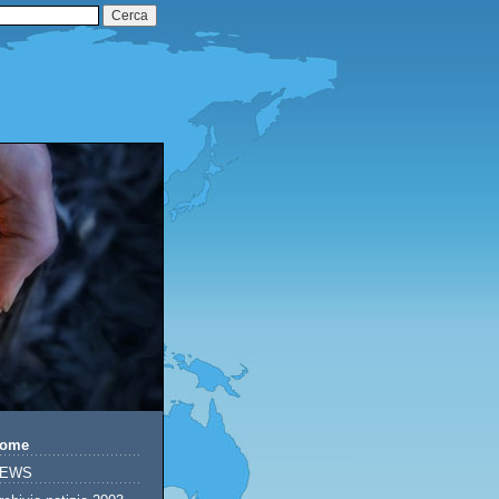
ome
EWS