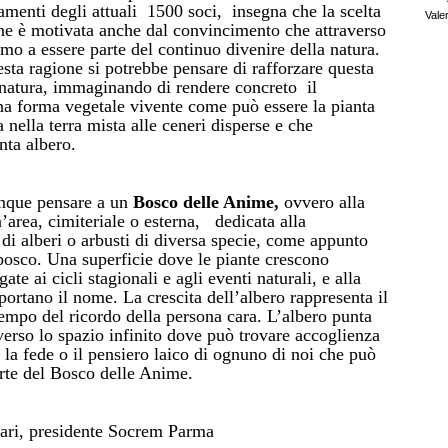
tamenti degli attuali 1500 soci, insegna che la scelta
Vale
one è motivata anche dal convincimento che attraverso
amo a essere parte del continuo divenire della natura.
esta ragione si potrebbe pensare di rafforzare questa
 natura, immaginando di rendere concreto il
na forma vegetale vivente come può essere la pianta
nella terra mista alle ceneri disperse e che
nta albero.
unque pensare a un
Bosco delle Anime,
ovvero alla
’area, cimiteriale o esterna, dedicata alla
di alberi o arbusti di diversa specie, come appunto
bosco. Una superficie dove le piante crescono
ate ai cicli stagionali e agli eventi naturali, e alla
portano il nome. La crescita dell’albero rappresenta il
tempo del ricordo della persona cara. L’albero punta
 verso lo spazio infinito dove può trovare accoglienza
 o la fede o il pensiero laico di ognuno di noi che può
arte del Bosco delle Anime.
ari,
presidente Socrem Parma