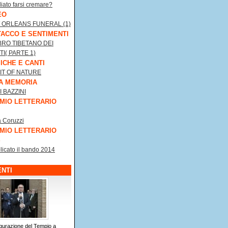
iato farsi cremare?
EO
 ORLEANS FUNERAL (1)
TACCO E SENTIMENTI
IBRO TIBETANO DEI
I( PARTE 1)
ICHE E CANTI
IT OF NATURE
A MEMORIA
I BAZZINI
MIO LETTERARIO
a Coruzzi
MIO LETTERARIO
licato il bando 2014
NTI
gurazione del Tempio a