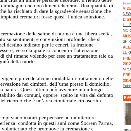
na città all’altra le persone decedute, il rientro delle
sbagl
no immagini che non dimenticheremo. Una quantità di
VID
che ha rischiato di dare la sgradevole sensazione che
NEW
i impianti crematori fosse quasi l’unica soluzione.
DIS
IL L
MORT
 cremazione delle salme di norma è una libera scelta,
MUS
ato su sentimenti e convinzioni profonde, che si
SPIR
el destino indicato per le ceneri, la frazione
ALL
essere, verso la quale si concentra l’attenzione
LUIG
di chi rimane volendo per esse un trattamento tale da
PRE
ignità della morte.
2012
Mirc
PRE
e vigente prevede alcune modalità di trattamento delle
2014
ervazione nei cimiteri, dell’urna presso il domicilio,
Pubb
 in natura. Quest’ultima può avvenire in un luogo
tabilito dai comuni, oppure scelto in vita dal defunto
EVE
del ricordo che è un’area cimiteriale circoscritta.
empi siano maturi per pensare ad un ulteriore
perienza condotta in questi anni come Socrem Parma,
i volontariato che promuove la cremazione e
Inau