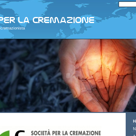
 cremazionista
H
N