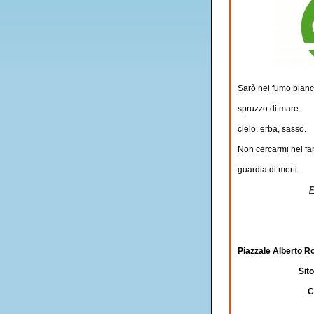
Sarò nel fumo bian
spruzzo di mare
cielo, erba, sasso.
Non cercarmi nel f
guardia di morti.
F
Piazzale Alberto R
Sit
C