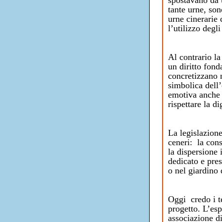
spostavano da u
tante urne, so
urne cinerarie 
l’utilizzo degl
Al contrario la
un diritto fond
concretizzano n
simbolica dell’
emotiva anche 
rispettare la d
La legislazion
ceneri: la cons
la dispersione
dedicato e pres
o nel giardino 
Oggi credo i t
progetto. L’es
associazione d