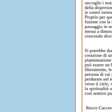
raccoglie i tes
della dispersi
le ceneri torni
Proprio per qu
fusione con la
passaggio in u
messa a dimora 
crescendo dive
Si potrebbe d
creazione di un
piantumazione 
può essere un 
liberamente, leg
persona di cui 
perdurare nel 
verso il cielo,
la spiritualità
così sentirsi p
Rocco Caccav