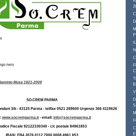
A
2
C
D
M
P
co
I
N
C
ango nero
F
C
T
laminio Musa 1921-2009
B
V
D
SO.CREM PARMA
S
ondani 3/b - 43125 Parma - tel/fax 0521 289600 Urgenze 366 4119626
M
o:
www.socremparma.it
- email:
info@socremparma.it
F
odice Fiscale 92122330340 - c/c postale 84961853
C
E
IBAN: IT84 J076 0112 7000 0008 4961 853