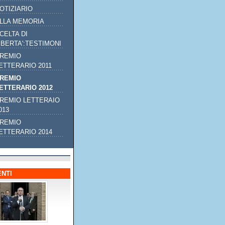
OTIZIARIO
LLA MEMORIA
CELTA DI
IBERTA':TESTIMONI
REMIO
ETTERARIO 2011
REMIO
ETTERARIO 2012
REMIO LETTERAIO
013
REMIO
ETTERARIO 2014
NTI