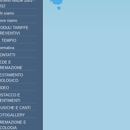
rchivio notizie 2003 -
012
hi siamo
ove siamo
ODULI TARIFFE
REVENTIVI
L TEMPIO
ormativa
ONTATTI
EDE E
REMAZIONE
ESTAMENTO
IOLOGICO
IDEO
ISTACCO E
ENTIMENTI
USICHE E CANTI
OTOGALLERY
REMAZIONE E
COLOGIA