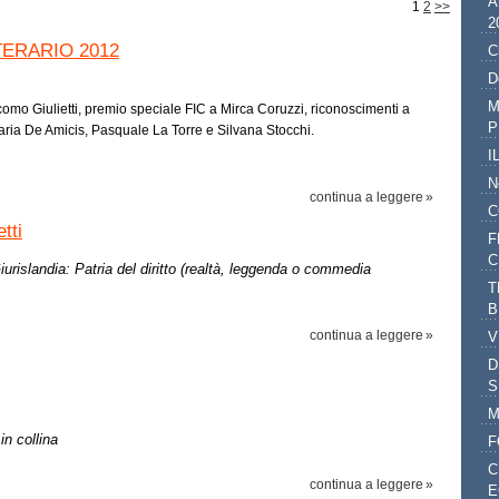
A
1
2
>>
2
ERARIO 2012
C
D
M
omo Giulietti, premio speciale FIC a Mirca Coruzzi, riconoscimenti a
P
laria De Amicis, Pasquale La Torre e Silvana Stocchi.
I
N
continua a leggere
C
tti
F
C
urislandia: Patria del diritto (realtà, leggenda o commedia
T
B
continua a leggere
V
D
S
M
in collina
F
C
continua a leggere
E