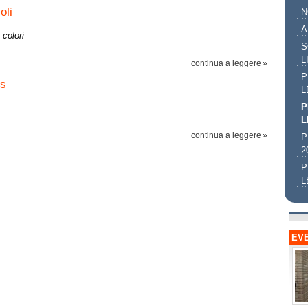
oli
N
A
 colori
S
L
continua a leggere
P
is
L
P
L
continua a leggere
P
2
P
L
EVE