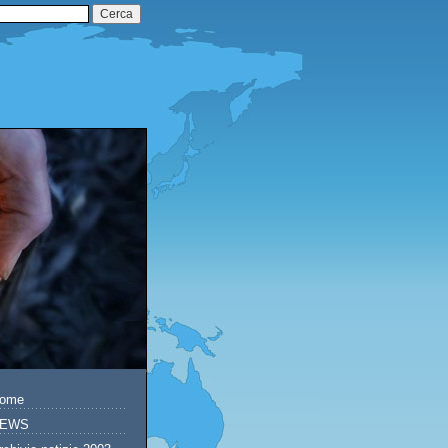
ome
EWS